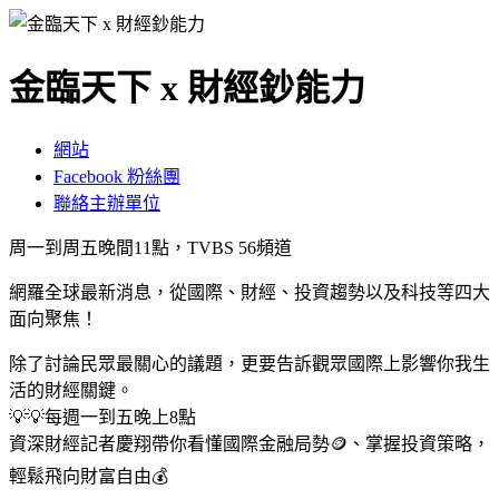
金臨天下 x 財經鈔能力
網站
Facebook 粉絲團
聯絡主辦單位
周一到周五晚間11點，TVBS 56頻道
網羅全球最新消息，從國際、財經、投資趨勢以及科技等四大
面向聚焦！
除了討論民眾最關心的議題，更要告訴觀眾國際上影響你我生
活的財經關鍵。
💡💡每週一到五晚上8點
資深財經記者慶翔帶你看懂國際金融局勢🪙、掌握投資策略，
輕鬆飛向財富自由💰